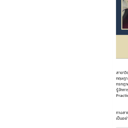
สาขาวิ
กฤษฎา 
กรกฎาค
รู้จัก
Practi
ทางสาข
เป็นอย่