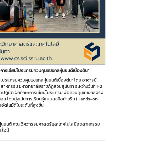
“การเขียนโปรแกรมควบคุมแขนกลหุ่นยนต์เบื้องต้น”
นโปรแกรมควบคุมแขนกลหุ่นยนต์เบื้องต้น” โดย อาจารย์
สาหกรรม มหาวิทยาลัยราชภัฏสวนสุนันทา ระหว่างวันที่ 1-2
ละปฏิบัติ ฝึกทักษะการเขียนโปรแกรมเพื่อควบคุมแขนกลจริง
น โดยมุ่งเน้นการเรียนรู้แบบลงมือทำจริง (Hands-on
โนมัติในระดับที่สูงขึ้น
ุ่นยนต์ คณะวิศวกรรมศาสตร์และเทคโนโลยีอุตสาหกรรม
้งนี้