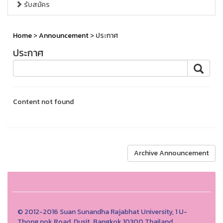
รับสมัคร
Home
>
Announcement
> ประกาศ
ประกาศ
Content not found
Archive Announcement
© 2012-2016 Suan Sunandha Rajabhat University, 1 U-
Thong nok Road, Dusit, Bangkok 10300 Thailand